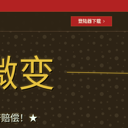
登陆器下载
微变
倍赔偿！★