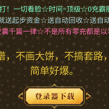
打！一切看脸☆时间=顶级☆0充霸
就送起步资金☆送自动回收☆送自
皮囊千篇一律☆不是所有零充都是以
谱，不画大饼，不搞套路
简单好爆。