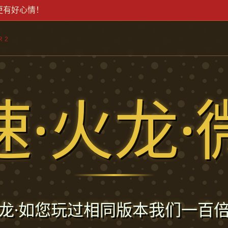
更有好心情！
R2
速·火龙·
龙·如您玩过相同版本我们一百