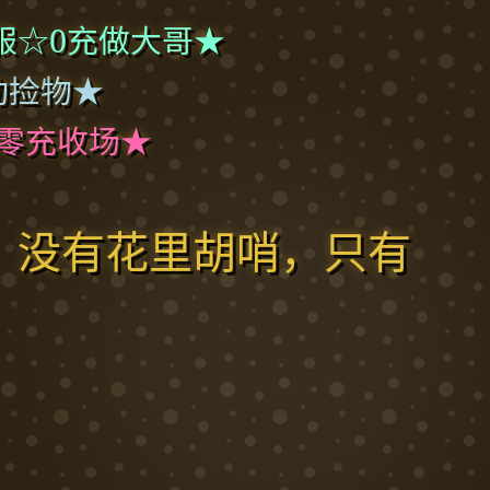
服☆0充做大哥★
动捡物★
零充收场★
，没有花里胡哨，只有