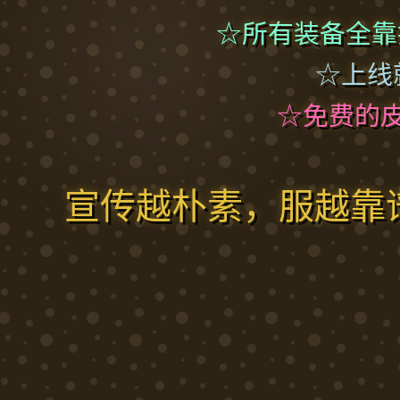
☆所有装备全靠
☆上线
☆免费的
宣传越朴素，服越靠